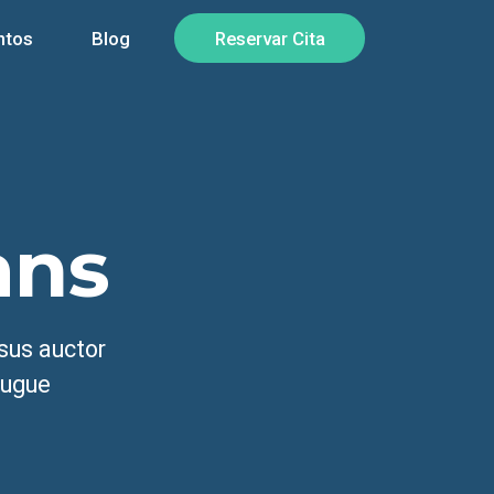
ntos
Blog
Reservar Cita
ans
isus auctor
augue