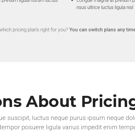
retium ligula rutrum luctus
congue magna at pretium pur
risus ultrice luctus ligula nisl
which pricing plan’s right for you?
You can switch plans any tim
ns About Pricin
e suscipit, luctus neque purus ipsum neque dolo
tempor posuere ligula varius impedit enim temp