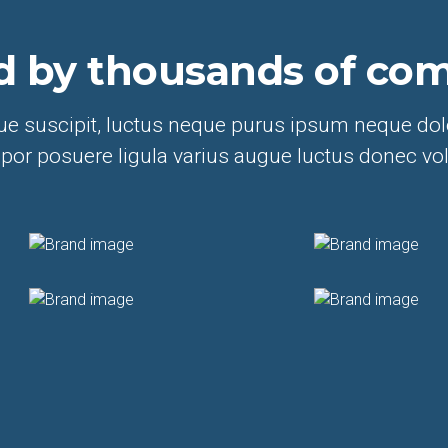
d by thousands of co
e suscipit, luctus neque purus ipsum neque dolo
or posuere ligula varius augue luctus donec vo