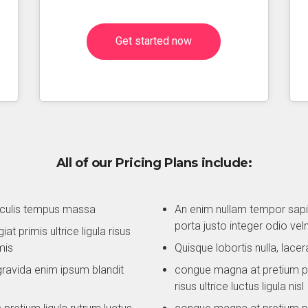
Get started now
All of our Pricing Plans include:
 iaculis tempus massa
An enim nullam tempor sapi
porta justo integer odio vel
t primis ultrice ligula risus
mis
Quisque lobortis nulla, lace
ravida enim ipsum blandit
congue magna at pretium pur
risus ultrice luctus ligula nisl