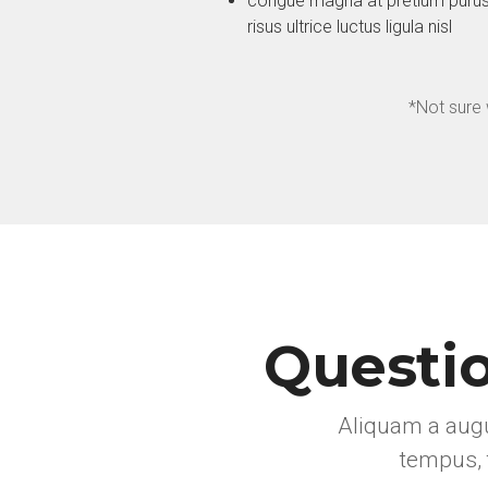
congue magna at pretium purus p
risus ultrice luctus ligula nisl
*Not sure 
Questio
Aliquam a augu
tempus, 