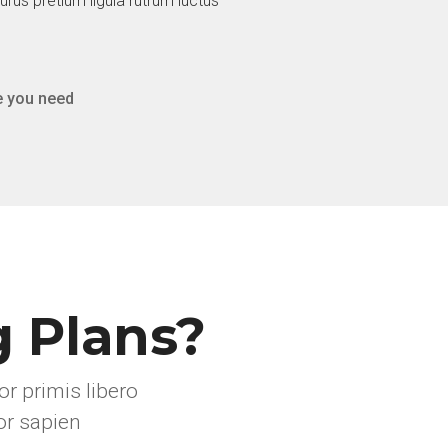
us pretium ligula rutrum luctus
e you need
g Plans?
r primis libero
or sapien