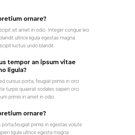
pretium ornare?
cipit sit amet in odio. Integer congue leo
blandit ultrice ligula egestas magna
cipit luctus undo blandit
us tempor an ipsum vitae
o ligula?
 cursus porta, feugiat primis in orci
ute turpis quaerat sodales sapien orci
sum primis in amet in odio.
pretium ornare?
porta,feugiat primis in egestas volute
pien ligula ultrice egesta magna