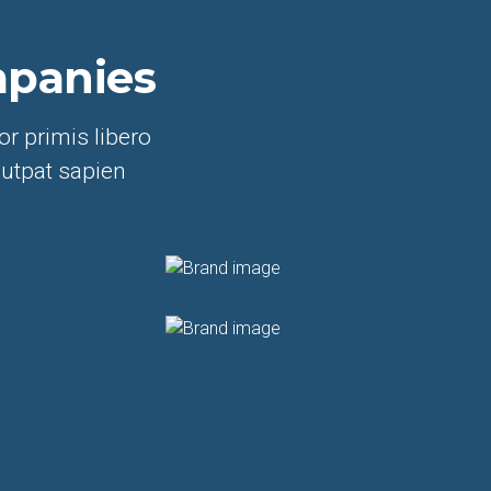
mpanies
r primis libero
lutpat sapien