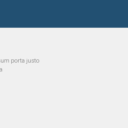
sum porta justo
a