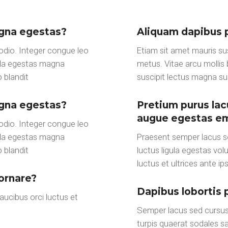
agna egestas?
Aliquam dapibus 
 odio. Integer congue leo
Etiam sit amet mauris sus
igula egestas magna
metus. Vitae arcu mollis 
 blandit
suscipit lectus magna sus
agna egestas?
Pretium purus lac
augue egestas em
 odio. Integer congue leo
igula egestas magna
Praesent semper lacus sed
 blandit
luctus ligula egestas vol
luctus et ultrices ante ip
ornare?
Dapibus lobortis 
faucibus orci luctus et
Semper lacus sed cursus 
turpis quaerat sodales sa