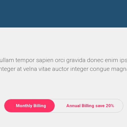
ullam tempor sapien orci gravida donec enim ip
integer at velna vitae auctor integer congue magn
Monthly Billing
Annual Billing save 20%